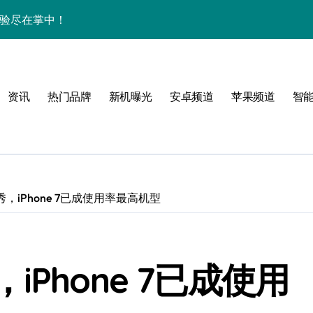
体验尽在掌中！
抢先看，速来解锁新资讯！
抢先解锁新机秘籍！
资讯
热门品牌
新机曝光
安卓频道
苹果频道
智
技巧大放送
巧全分享！
秘速看！
动态秒速掌握！
，iPhone 7已成使用率最高机型
体验一键掌控！
新乐趣一手掌握！
Phone 7已成使用
机党速来围观！