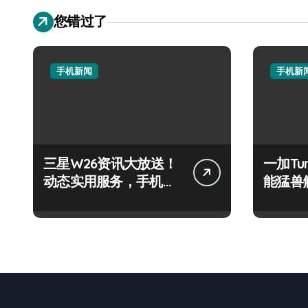
您错过了
手机新闻
手机新
三星W26资讯大放送！
一加Tu
动态实用服务，手机党
能猛兽
速来围观！
尽在掌