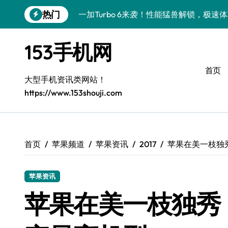
跳
热门
一加Turbo 6来袭！性能猛兽解锁，极速
转
到
手机管家爆料！iPhone 17 Pro Max
内
153手机网
容
OPPO Find X9来袭！手机分享员带你
首页
小米迷必看！Xiaomi 17 Pro新机亮点+
大型手机资讯类网站！
https://www.153shouji.com
三星W26大揭秘！新功能+超值优惠+技
iPhone 17 Pro爆料来袭！实用功能大揭
荣耀WIN RT资讯狂飙！手机一握，全球
首页
苹果频道
苹果资讯
2017
苹果在美一枝独秀
三星Galaxy Z TriFold来袭，三折屏新
苹果资讯
真我GT8新资讯速递！科技潮流新宠，创
苹果在美一枝独秀，i
三星W26资讯大放送！动态实用服务，手