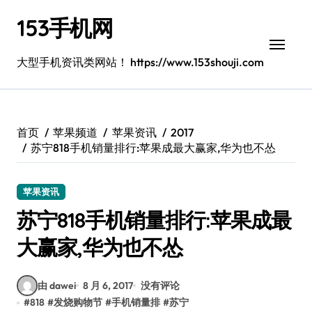
跳
153手机网
转
到
内
大型手机资讯类网站！ https://www.153shouji.com
容
首页
苹果频道
苹果资讯
2017
苏宁818手机销量排行:苹果成最大赢家,华为也不怂
苹果资讯
苏宁818手机销量排行:苹果成最
大赢家,华为也不怂
由 dawei
8 月 6, 2017
没有评论
#
818
#
发烧购物节
#
手机销量排
#
苏宁