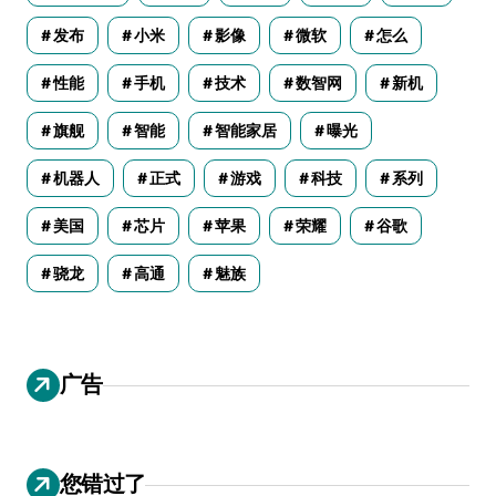
发布
小米
影像
微软
怎么
性能
手机
技术
数智网
新机
旗舰
智能
智能家居
曝光
机器人
正式
游戏
科技
系列
美国
芯片
苹果
荣耀
谷歌
骁龙
高通
魅族
广告
您错过了