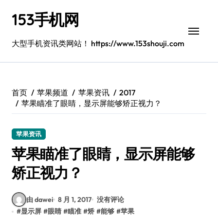
跳
153手机网
转
到
内
大型手机资讯类网站！ https://www.153shouji.com
容
首页
苹果频道
苹果资讯
2017
苹果瞄准了眼睛，显示屏能够矫正视力？
苹果资讯
苹果瞄准了眼睛，显示屏能够
矫正视力？
由 dawei
8 月 1, 2017
没有评论
#
显示屏
#
眼睛
#
瞄准
#
矫
#
能够
#
苹果