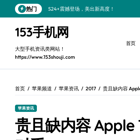
跳
热门
S24+震撼登场，美出新高度！
转
到
Galaxy S26+颜值爆升秘诀大公开
内
153手机网
容
A56 5G登场，三星风尚新定义！
首页
三星S26上手玩转个性美化｜手机分享员
大型手机资讯类网站！
https://www.153shouji.com
S25美化秘籍：个性潮玩，炫酷加倍！
C55 5G焕新秘籍：定制潮流无限畅玩
Galaxy C55 5G登场，美学新标杆！
首页
苹果频道
苹果资讯
2017
贵且缺内容 App
Galaxy Z Flip6：折叠时尚，一瞬惊艳
苹果资讯
S25+闪亮登场，3招秒变焦点王者！
贵且缺内容 Appl
S25 Ultra颜值炸裂！定制主题潮到没朋友