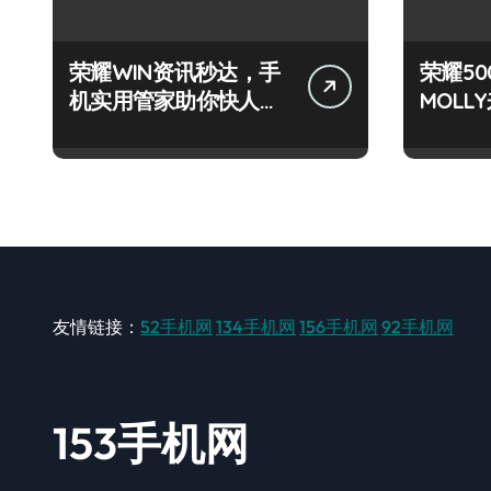
荣耀WIN资讯秒达，手
荣耀50
机实用管家助你快人一
MOL
步抢先知！
+玩机
友情链接：
52手机网
134手机网
156手机网
92手机网
153手机网