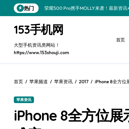
跳
热门
荣耀500 Pro携手MOLLY来袭！最新资
转
到
OPPO Find X9 Pro亮点大揭秘！超全技
内
153手机网
容
真我GT8 Pro来袭！特色功能大揭秘，速
首页
vivo S50 Pro mini来袭！小屏旗舰，
大型手机资讯类网站！
https://www.153shouji.com
手机分享员揭秘：REDMI K90亮点配置
荣耀ROBOT PHONE在手，智能资讯生
华为nova 15 Ultra新功能解锁，限时优
首页
苹果频道
苹果资讯
2017
iPhone 8全
iPhone 17e爆料来袭！性能配置大升级
苹果资讯
三星Galaxy Z Fold7来袭！创新科技
iPhone 8全方
荣耀WIN资讯秒达，手机实用管家助你快