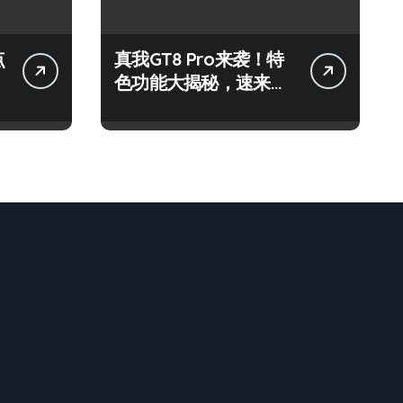
点
真我GT8 Pro来袭！特
色功能大揭秘，速来围
观！