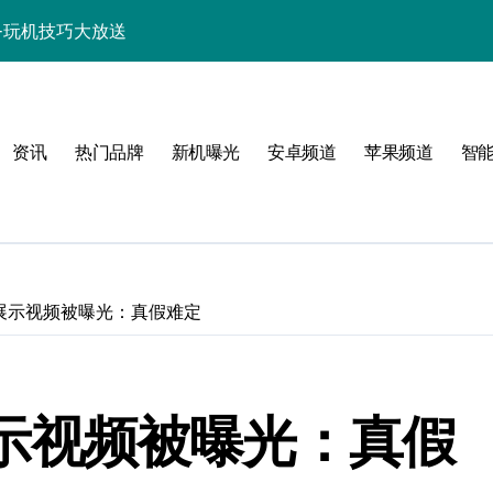
讯+玩机技巧大放送
巧一键get！
来围观！
资讯
热门品牌
新机曝光
安卓频道
苹果频道
智
亮点速览一手掌握！
，一文全掌握！
活一键全掌控！
惠速来抢！
方位展示视频被曝光：真假难定
，速来围观！
，手机新体验一手掌握！
位展示视频被曝光：真假
人一步抢先知！