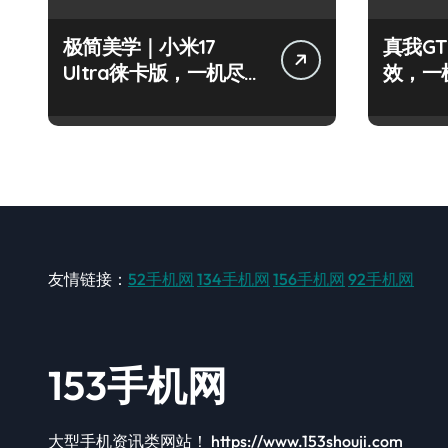
极简美学｜小米17
真我GT
Ultra徕卡版，一机尽享
效，一
纯粹生活
友情链接：
52手机网
134手机网
156手机网
92手机网
153手机网
大型手机资讯类网站！ https://www.153shouji.com