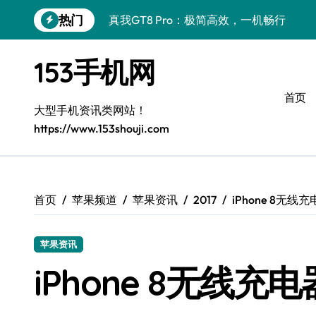
跳
热门
真我GT8 Pro：极简高效，一机畅行
转
到
极简美学，徕卡影像：Xiaomi 17 Ultra
内
153手机网
容
一加Turbo 6V：极简生活，性能王者
首页
极简美学新典范：三星Galaxy S26
大型手机资讯类网站！
https://www.153shouji.com
华为nova 15：极简生活，高效畅享
极简美学新体验：Xiaomi MIX Flip 2导购
iPhone 17e导购指南：简约生活，智慧之
首页
苹果频道
苹果资讯
2017
iPhone 8无
华为nova15 Ultra：极简高效，一机畅享
苹果资讯
真我GT8 Pro：极简首选，性能巅峰
iPhone 8无线
极简美学｜小米17 Ultra徕卡版，一机尽