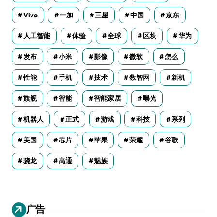
Vivo
一加
三星
中国
京东
人工智能
体验
全球
区块
华为
发布
小米
影像
微软
怎么
性能
手机
技术
数智网
新机
旗舰
智能
智能家居
曝光
机器人
正式
游戏
科技
系列
美国
芯片
苹果
荣耀
谷歌
骁龙
高通
魅族
广告