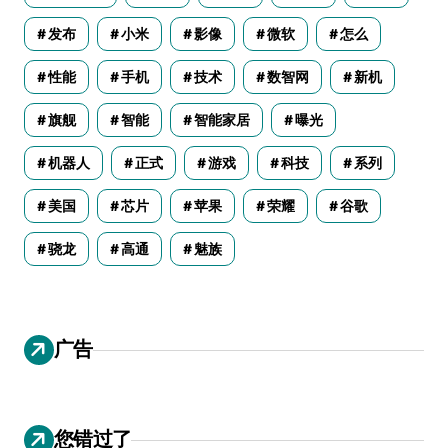
发布
小米
影像
微软
怎么
性能
手机
技术
数智网
新机
旗舰
智能
智能家居
曝光
机器人
正式
游戏
科技
系列
美国
芯片
苹果
荣耀
谷歌
骁龙
高通
魅族
广告
您错过了