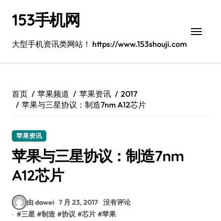
跳
153手机网
转
到
内
大型手机资讯类网站！ https://www.153shouji.com
容
首页
苹果频道
苹果资讯
2017
苹果与三星协议：制造7nm A12芯片
苹果资讯
苹果与三星协议：制造7nm
A12芯片
由 dawei
7 月 23, 2017
没有评论
#
三星
#
制造
#
协议
#
芯片
#
苹果