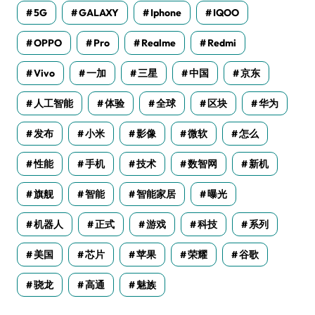
5G
GALAXY
Iphone
IQOO
OPPO
Pro
Realme
Redmi
Vivo
一加
三星
中国
京东
人工智能
体验
全球
区块
华为
发布
小米
影像
微软
怎么
性能
手机
技术
数智网
新机
旗舰
智能
智能家居
曝光
机器人
正式
游戏
科技
系列
美国
芯片
苹果
荣耀
谷歌
骁龙
高通
魅族