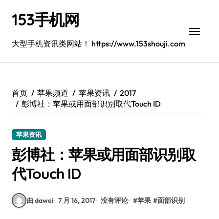
跳
153手机网
转
到
内
大型手机资讯类网站！ https://www.153shouji.com
容
首页
苹果频道
苹果资讯
2017
彭博社：苹果或用面部识别取代Touch ID
苹果资讯
彭博社：苹果或用面部识别取
代Touch ID
由 dawei
7 月 16, 2017
没有评论
#
苹果
#
面部识别