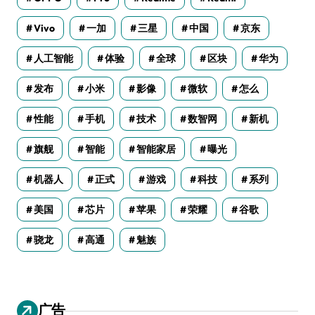
Vivo
一加
三星
中国
京东
人工智能
体验
全球
区块
华为
发布
小米
影像
微软
怎么
性能
手机
技术
数智网
新机
旗舰
智能
智能家居
曝光
机器人
正式
游戏
科技
系列
美国
芯片
苹果
荣耀
谷歌
骁龙
高通
魅族
广告