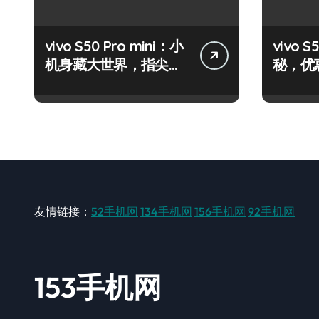
vivo S50 Pro mini：小
vivo
机身藏大世界，指尖资
秘，优
讯一触即达！
机速来
友情链接：
52手机网
134手机网
156手机网
92手机网
153手机网