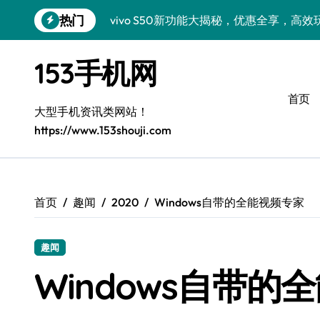
跳
热门
vivo S50新功能大揭秘，优惠全享，高
转
到
小米17 Pro来袭！超实用功能大揭秘，速
内
153手机网
容
三星Galaxy S26来袭！创新科技亮点，
首页
三星Galaxy Z Fold7抢先窥秘！手机管
大型手机资讯类网站！
https://www.153shouji.com
S25 Ultra颜值炸裂！定制主题潮到没朋友
S24+震撼登场，美出新高度！
Galaxy S26+颜值爆升秘诀大公开
首页
趣闻
2020
Windows自带的全能视频专家
A56 5G登场，三星风尚新定义！
趣闻
三星S26上手玩转个性美化｜手机分享员
Windows自带的
vivo S50 Pro mini：小机身藏大世界