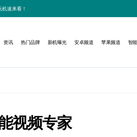
效玩机速来看！
来围观！
手机圈新宠预定！
资讯
热门品牌
新机曝光
安卓频道
苹果频道
智
家揭秘超燃新亮点
必看
全能视频专家
，指尖资讯一触即达！