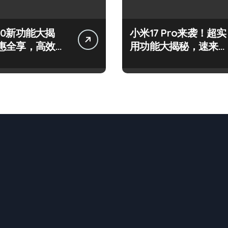
 S50新功能大揭
小米17 Pro来袭！超实
惠全享，高效玩
用功能大揭秘，速来围
看！
观！