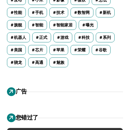
发布
小米
影像
微软
怎么
性能
手机
技术
数智网
新机
旗舰
智能
智能家居
曝光
机器人
正式
游戏
科技
系列
美国
芯片
苹果
荣耀
谷歌
骁龙
高通
魅族
广告
您错过了