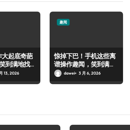
趣闻
作大起底奇葩
惊掉下巴！手机这些离
t笑到满地找
谱操作趣闻，笑到满地
找牙
月 13, 2026
dawei
3 月 6, 2026