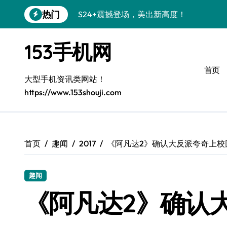
跳
热门
S24+震撼登场，美出新高度！
转
到
Galaxy S26+颜值爆升秘诀大公开
内
153手机网
容
A56 5G登场，三星风尚新定义！
首页
三星S26上手玩转个性美化｜手机分享员
大型手机资讯类网站！
https://www.153shouji.com
S25美化秘籍：个性潮玩，炫酷加倍！
C55 5G焕新秘籍：定制潮流无限畅玩
Galaxy C55 5G登场，美学新标杆！
首页
趣闻
2017
《阿凡达2》确认大反派夸奇上校
Galaxy Z Flip6：折叠时尚，一瞬惊艳
趣闻
S25+闪亮登场，3招秒变焦点王者！
《阿凡达2》确认
S25 Ultra颜值炸裂！定制主题潮到没朋友