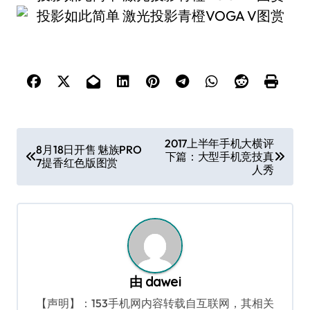
文
2017上半年手机大横评
8月18日开售 魅族PRO
下篇：大型手机竞技真
章
7提香红色版图赏
人秀
导
航
由
dawei
【声明】：153手机网内容转载自互联网，其相关