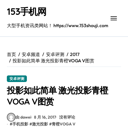
跳
153手机网
转
到
内
大型手机资讯类网站！ https://www.153shouji.com
容
首页
安卓频道
安卓评测
2017
投影如此简单 激光投影青橙VOGA V图赏
安卓评测
投影如此简单 激光投影青橙
VOGA V图赏
由 dawei
8 月 16, 2017
没有评论
#
手机投影
#
激光投影
#
青橙VOGA V