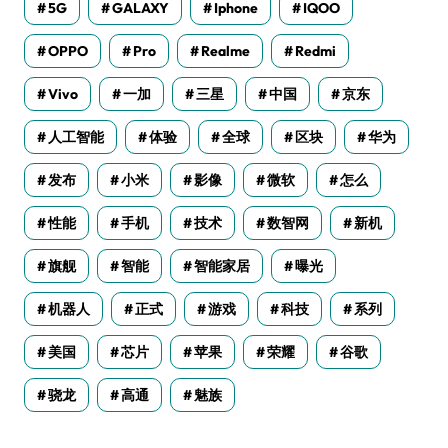
5G
GALAXY
Iphone
IQOO
OPPO
Pro
Realme
Redmi
Vivo
一加
三星
中国
京东
人工智能
体验
全球
区块
华为
发布
小米
影像
微软
怎么
性能
手机
技术
数智网
新机
旗舰
智能
智能家居
曝光
机器人
正式
游戏
科技
系列
美国
芯片
苹果
荣耀
谷歌
骁龙
高通
魅族