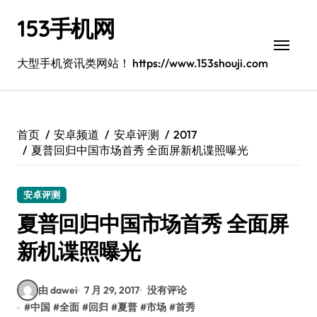
跳
153手机网
转
到
内
大型手机资讯类网站！ https://www.153shouji.com
容
首页
安卓频道
安卓评测
2017
夏普回归中国市场首秀 全面屏新机谍照曝光
安卓评测
夏普回归中国市场首秀 全面屏
新机谍照曝光
由 dawei
7 月 29, 2017
没有评论
#
中国
#
全面
#
回归
#
夏普
#
市场
#
首秀