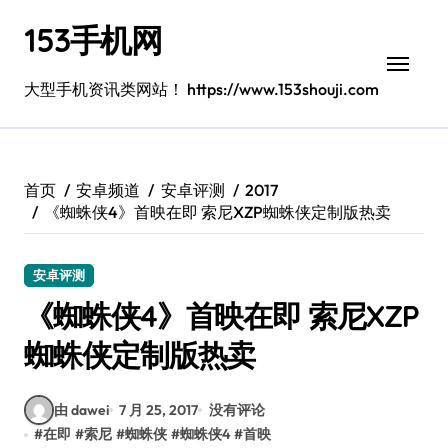
跳
153手机网
转
到
内
大型手机资讯类网站！ https://www.153shouji.com
容
首页
安卓频道
安卓评测
2017
《蜘蛛侠4》首映在即 索尼XZP蜘蛛侠定制版热卖
安卓评测
《蜘蛛侠4》首映在即 索尼XZP
蜘蛛侠定制版热卖
由 dawei
7 月 25, 2017
没有评论
#
在即
#
索尼
#
蜘蛛侠
#
蜘蛛侠4
#
首映