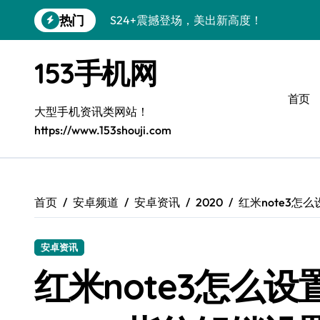
跳
热门
S24+震撼登场，美出新高度！
转
到
Galaxy S26+颜值爆升秘诀大公开
内
153手机网
容
A56 5G登场，三星风尚新定义！
首页
三星S26上手玩转个性美化｜手机分享员
大型手机资讯类网站！
https://www.153shouji.com
S25美化秘籍：个性潮玩，炫酷加倍！
C55 5G焕新秘籍：定制潮流无限畅玩
Galaxy C55 5G登场，美学新标杆！
首页
安卓频道
安卓资讯
2020
红米note3怎
Galaxy Z Flip6：折叠时尚，一瞬惊艳
安卓资讯
S25+闪亮登场，3招秒变焦点王者！
红米note3怎么设
S25 Ultra颜值炸裂！定制主题潮到没朋友