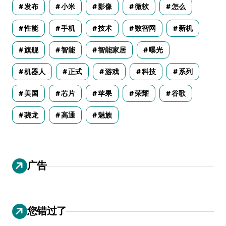
发布
小米
影像
微软
怎么
性能
手机
技术
数智网
新机
旗舰
智能
智能家居
曝光
机器人
正式
游戏
科技
系列
美国
芯片
苹果
荣耀
谷歌
骁龙
高通
魅族
广告
您错过了