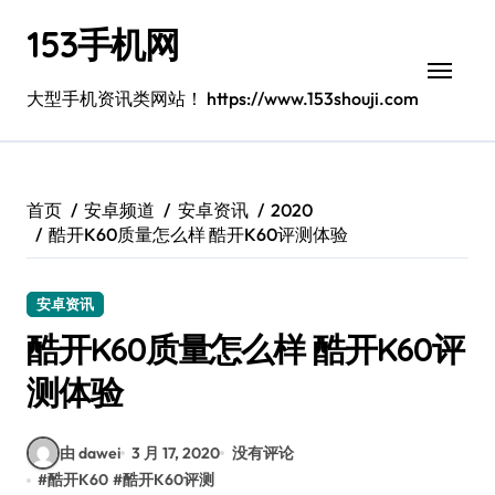
跳
153手机网
转
到
内
大型手机资讯类网站！ https://www.153shouji.com
容
首页
安卓频道
安卓资讯
2020
酷开K60质量怎么样 酷开K60评测体验
安卓资讯
酷开K60质量怎么样 酷开K60评
测体验
由 dawei
3 月 17, 2020
没有评论
#
酷开K60
#
酷开K60评测