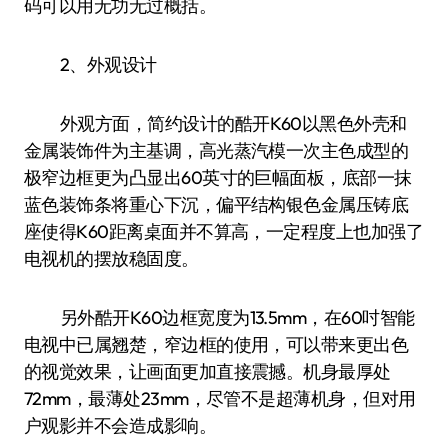
码可以用无功无过概括。
2、外观设计
外观方面，简约设计的酷开K60以黑色外壳和
金属装饰件为主基调，高光蒸汽模一次主色成型的
极窄边框更为凸显出60英寸的巨幅面板，底部一抹
蓝色装饰条将重心下沉，偏平结构银色金属压铸底
座使得K60距离桌面并不算高，一定程度上也加强了
电视机的摆放稳固度。
另外酷开K60边框宽度为13.5mm，在60吋智能
电视中已属翘楚，窄边框的使用，可以带来更出色
的视觉效果，让画面更加直接震撼。机身最厚处
72mm，最薄处23mm，尽管不是超薄机身，但对用
户观影并不会造成影响。