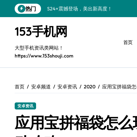
跳
热门
S24+震撼登场，美出新高度！
转
到
Galaxy S26+颜值爆升秘诀大公开
内
153手机网
容
A56 5G登场，三星风尚新定义！
首页
三星S26上手玩转个性美化｜手机分享员
大型手机资讯类网站！
https://www.153shouji.com
S25美化秘籍：个性潮玩，炫酷加倍！
C55 5G焕新秘籍：定制潮流无限畅玩
Galaxy C55 5G登场，美学新标杆！
首页
安卓频道
安卓资讯
2020
应用宝拼福袋怎
Galaxy Z Flip6：折叠时尚，一瞬惊艳
安卓资讯
S25+闪亮登场，3招秒变焦点王者！
应用宝拼福袋怎么
S25 Ultra颜值炸裂！定制主题潮到没朋友