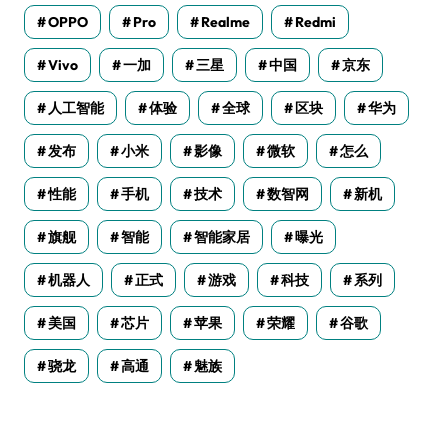
OPPO
Pro
Realme
Redmi
Vivo
一加
三星
中国
京东
人工智能
体验
全球
区块
华为
发布
小米
影像
微软
怎么
性能
手机
技术
数智网
新机
旗舰
智能
智能家居
曝光
机器人
正式
游戏
科技
系列
美国
芯片
苹果
荣耀
谷歌
骁龙
高通
魅族