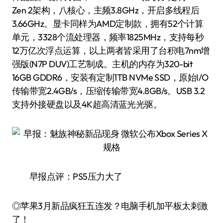
Zen 2架构，八核心，主频3.8GHz，开启多线程后
3.66GHz。显卡同样为AMD定制款，拥有52个计算
单元，3328个流处理器，频率1825MHz，支持每秒
12万亿次浮点运算，以上两者皆采用了台积电7nm增
强版(N7P DUV)工艺制成。主机的内存为320-bit
16GB GDDR6，安装有定制1TB NVMe SSD，原始I/O
传输带宽2.4GB/s，压缩传输带宽4.8GB/s。USB 3.2
支持外接硬盘以及4K超高清蓝光光驱。
早报点评：PS5压力大了
◎苹果3月新品疯狂五连发？电脑手机加平板太刺激
了！