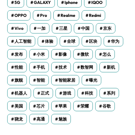
5G
GALAXY
Iphone
IQOO
OPPO
Pro
Realme
Redmi
Vivo
一加
三星
中国
京东
人工智能
体验
全球
区块
华为
发布
小米
影像
微软
怎么
性能
手机
技术
数智网
新机
旗舰
智能
智能家居
曝光
机器人
正式
游戏
科技
系列
美国
芯片
苹果
荣耀
谷歌
骁龙
高通
魅族