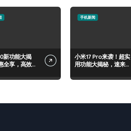
闻
手机新闻
 S50新功能大揭
小米17 Pro来袭！超实
惠全享，高效玩
用功能大揭秘，速来围
看！
观！