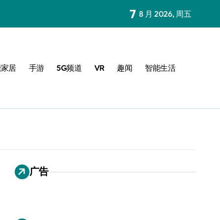
7
8 月 2026, 周五
能家居
手游
5G频道
VR
趣闻
智能生活
广告