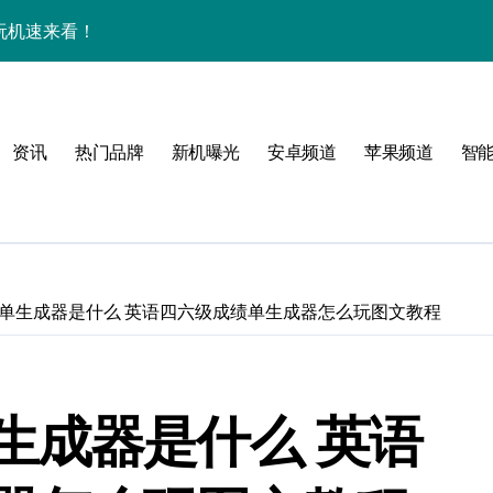
效玩机速来看！
来围观！
手机圈新宠预定！
资讯
热门品牌
新机曝光
安卓频道
苹果频道
智
家揭秘超燃新亮点
单生成器是什么 英语四六级成绩单生成器怎么玩图文教程
必看
生成器是什么 英语
，指尖资讯一触即达！