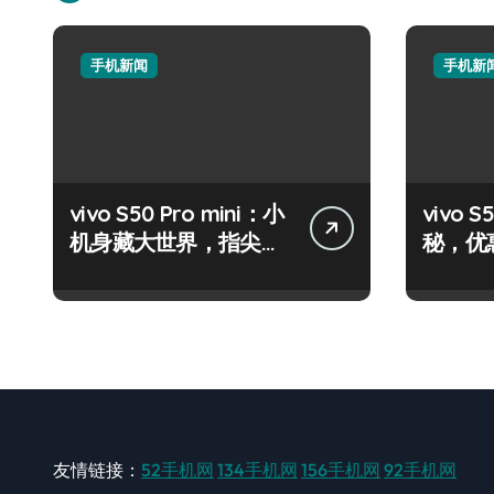
手机新闻
手机新
vivo S50 Pro mini：小
vivo
机身藏大世界，指尖资
秘，优
讯一触即达！
机速来
友情链接：
52手机网
134手机网
156手机网
92手机网