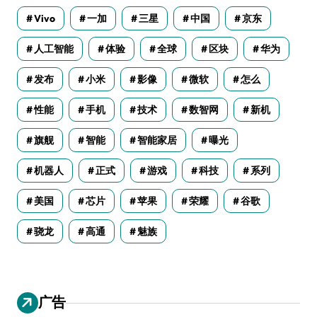
Vivo
一加
三星
中国
京东
人工智能
体验
全球
区块
华为
发布
小米
影像
微软
怎么
性能
手机
技术
数智网
新机
旗舰
智能
智能家居
曝光
机器人
正式
游戏
科技
系列
美国
芯片
苹果
荣耀
谷歌
骁龙
高通
魅族
广告