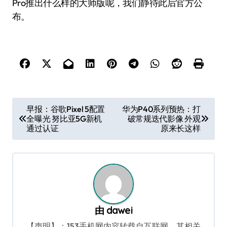
Pro推出什么样的大师版呢，我们静待此后官方公
布。
文
早报：谷歌Pixel 5配置
华为P40系列预热：打
全曝光 努比亚5G新机
破常规迭代影像 外观
章
通过认证
原来长这样
导
航
由
dawei
【声明】：153手机网内容转载自互联网，其相关