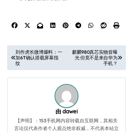
文
刘作虎长微博爆料：一
麒麟980真芯实物首曝
加6T确认搭载屏幕指
光 但竟不是来自华为
章
纹
手机？
导
航
由
dawei
【声明】：153手机网内容转载自互联网，其相关
言论仅代表作者个人观点绝非权威，不代表本站立