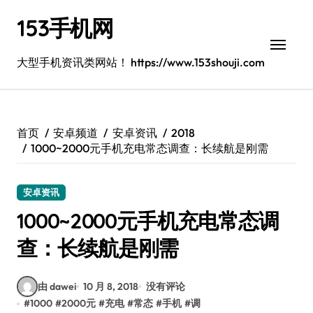
跳
153手机网
转
到
内
大型手机资讯类网站！ https://www.153shouji.com
容
首页
安卓频道
安卓资讯
2018
1000~2000元手机充电常态调查：长续航是刚需
安卓资讯
1000~2000元手机充电常态调
查：长续航是刚需
由 dawei
10 月 8, 2018
没有评论
#
1000
#
2000元
#
充电
#
常态
#
手机
#
调