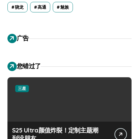
骁龙
高通
魅族
广告
您错过了
三星
S25 Ultra颜值炸裂！定制主题潮
到没朋友