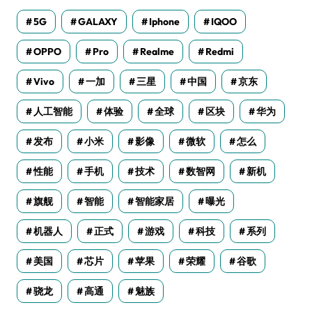
5G
GALAXY
Iphone
IQOO
OPPO
Pro
Realme
Redmi
Vivo
一加
三星
中国
京东
人工智能
体验
全球
区块
华为
发布
小米
影像
微软
怎么
性能
手机
技术
数智网
新机
旗舰
智能
智能家居
曝光
机器人
正式
游戏
科技
系列
美国
芯片
苹果
荣耀
谷歌
骁龙
高通
魅族