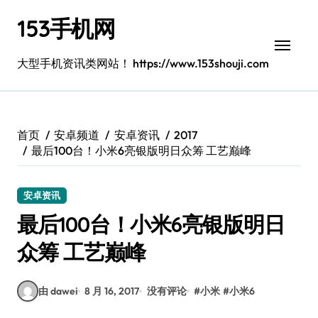
跳
153手机网
转
到
内
大型手机资讯类网站！ https://www.153shouji.com
容
首页
安卓频道
安卓资讯
2017
最后100台！小米6亮银版明日众筹 工艺巅峰
安卓资讯
最后100台！小米6亮银版明日
众筹 工艺巅峰
由 dawei
8 月 16, 2017
没有评论
#
小米
#
小米6