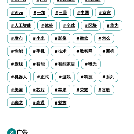
Vivo
一加
三星
中国
京东
人工智能
体验
全球
区块
华为
发布
小米
影像
微软
怎么
性能
手机
技术
数智网
新机
旗舰
智能
智能家居
曝光
机器人
正式
游戏
科技
系列
美国
芯片
苹果
荣耀
谷歌
骁龙
高通
魅族
广告