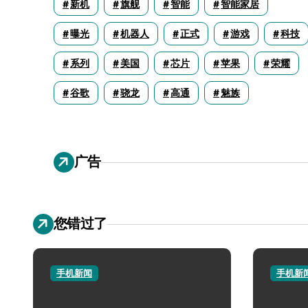
新机
旗舰
智能
智能家居
曝光
机器人
正式
游戏
科技
系列
美国
芯片
苹果
荣耀
谷歌
骁龙
高通
魅族
广告
您错过了
手机新闻
手机新