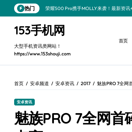
跳
热门
荣耀500 Pro携手MOLLY来袭！最新资
转
到
OPPO Find X9 Pro亮点大揭秘！超全技
内
153手机网
容
真我GT8 Pro来袭！特色功能大揭秘，速
首页
vivo S50 Pro mini来袭！小屏旗舰，
大型手机资讯类网站！
https://www.153shouji.com
手机分享员揭秘：REDMI K90亮点配置
荣耀ROBOT PHONE在手，智能资讯生
华为nova 15 Ultra新功能解锁，限时优
首页
安卓频道
安卓资讯
2017
魅族PRO 7全
iPhone 17e爆料来袭！性能配置大升级
安卓资讯
三星Galaxy Z Fold7来袭！创新科技
魅族PRO 7全网
荣耀WIN资讯秒达，手机实用管家助你快