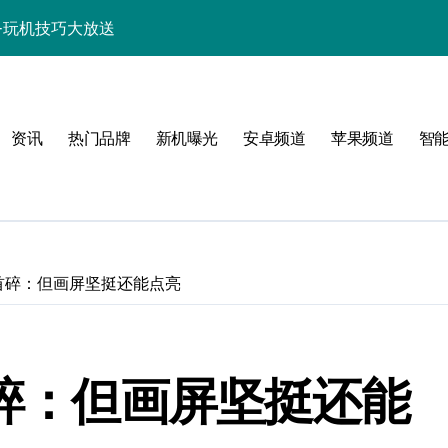
讯+玩机技巧大放送
巧一键get！
来围观！
资讯
热门品牌
新机曝光
安卓频道
苹果频道
智
亮点速览一手掌握！
，一文全掌握！
活一键全掌控！
惠速来抢！
网首碎：但画屏坚挺还能点亮
，速来围观！
，手机新体验一手掌握！
首碎：但画屏坚挺还能
人一步抢先知！