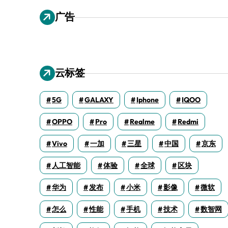
广告
云标签
5G
GALAXY
Iphone
IQOO
OPPO
Pro
Realme
Redmi
Vivo
一加
三星
中国
京东
人工智能
体验
全球
区块
华为
发布
小米
影像
微软
怎么
性能
手机
技术
数智网