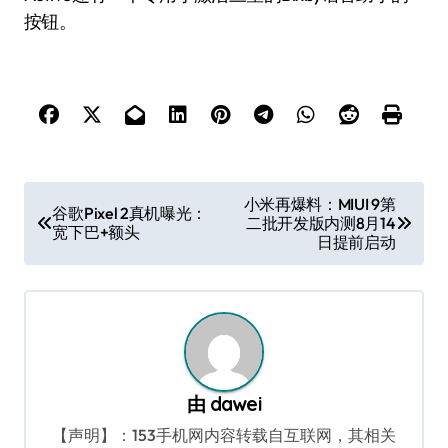
按钮。
文
小米再爆料：MIUI 9第
谷歌Pixel 2真机曝光：
二批开发版内测8月14
章
宽下巴+额头
日提前启动
导
航
由
dawei
【声明】：153手机网内容转载自互联网，其相关