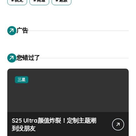
骁龙
高通
魅族
广告
您错过了
三星
S25 Ultra颜值炸裂！定制主题潮
到没朋友