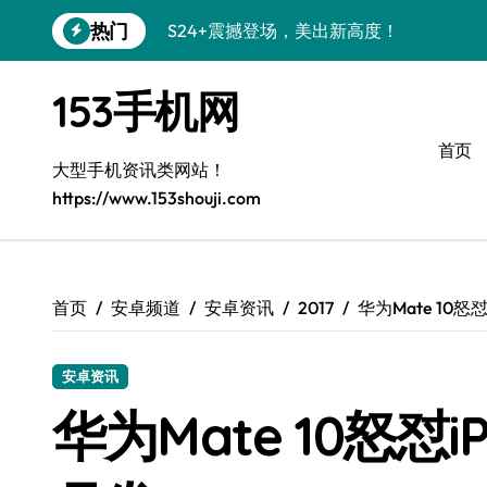
跳
热门
S24+震撼登场，美出新高度！
转
到
Galaxy S26+颜值爆升秘诀大公开
内
153手机网
容
A56 5G登场，三星风尚新定义！
首页
三星S26上手玩转个性美化｜手机分享员
大型手机资讯类网站！
https://www.153shouji.com
S25美化秘籍：个性潮玩，炫酷加倍！
C55 5G焕新秘籍：定制潮流无限畅玩
Galaxy C55 5G登场，美学新标杆！
首页
安卓频道
安卓资讯
2017
华为Mate 10怒怼
Galaxy Z Flip6：折叠时尚，一瞬惊艳
安卓资讯
S25+闪亮登场，3招秒变焦点王者！
华为Mate 10怒怼i
S25 Ultra颜值炸裂！定制主题潮到没朋友