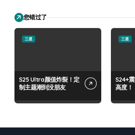
您错过了
三星
三星
S25 Ultra颜值炸裂！定
S24
制主题潮到没朋友
高度！