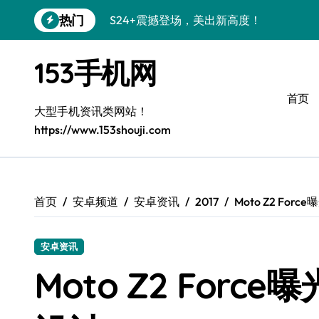
跳
热门
S24+震撼登场，美出新高度！
转
到
Galaxy S26+颜值爆升秘诀大公开
内
153手机网
容
A56 5G登场，三星风尚新定义！
首页
三星S26上手玩转个性美化｜手机分享员
大型手机资讯类网站！
https://www.153shouji.com
S25美化秘籍：个性潮玩，炫酷加倍！
C55 5G焕新秘籍：定制潮流无限畅玩
Galaxy C55 5G登场，美学新标杆！
首页
安卓频道
安卓资讯
2017
Moto Z2 Fo
Galaxy Z Flip6：折叠时尚，一瞬惊艳
安卓资讯
S25+闪亮登场，3招秒变焦点王者！
Moto Z2 Forc
S25 Ultra颜值炸裂！定制主题潮到没朋友