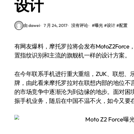
设计
由 dawei
7 月 24, 2017
没有评论
#
曝光
#
设计
#
配置
有网友爆料，摩托罗拉将会发布MotoZ2Force，并放出曝光图，可以看到Z2非常的精致，采用前
置指纹识别和主流的旗舰机一样的设计方案。
在今年联系手机进行重大重组，ZUK、联想、
牌，由此看来摩托罗拉对在联想内部的地位不
的市场竞争中逐渐沦为到边缘的地步。面对困
振手机业务，随后在中国不温不火，如今又要