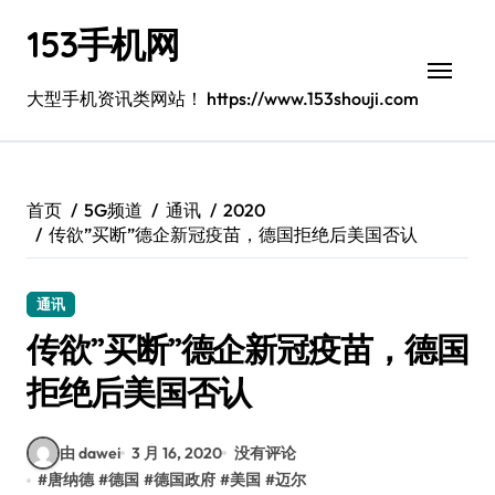
跳
153手机网
转
到
内
大型手机资讯类网站！ https://www.153shouji.com
容
首页
5G频道
通讯
2020
传欲”买断”德企新冠疫苗，德国拒绝后美国否认
通讯
传欲”买断”德企新冠疫苗，德国
拒绝后美国否认
由 dawei
3 月 16, 2020
没有评论
#
唐纳德
#
德国
#
德国政府
#
美国
#
迈尔