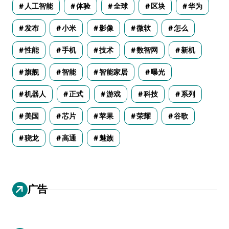
人工智能
体验
全球
区块
华为
发布
小米
影像
微软
怎么
性能
手机
技术
数智网
新机
旗舰
智能
智能家居
曝光
机器人
正式
游戏
科技
系列
美国
芯片
苹果
荣耀
谷歌
骁龙
高通
魅族
广告