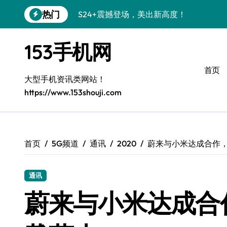
跳
热门
S24+震撼登场，美出新高度！
转
到
Galaxy S26+颜值爆升秘诀大公开
内
153手机网
容
A56 5G登场，三星风尚新定义！
首页
三星S26上手玩转个性美化｜手机分享员
大型手机资讯类网站！
https://www.153shouji.com
S25美化秘籍：个性潮玩，炫酷加倍！
C55 5G焕新秘籍：定制潮流无限畅玩
Galaxy C55 5G登场，美学新标杆！
首页
5G频道
通讯
2020
蔚来与小米达成合作，
Galaxy Z Flip6：折叠时尚，一瞬惊艳
通讯
S25+闪亮登场，3招秒变焦点王者！
蔚来与小米达成合
S25 Ultra颜值炸裂！定制主题潮到没朋友