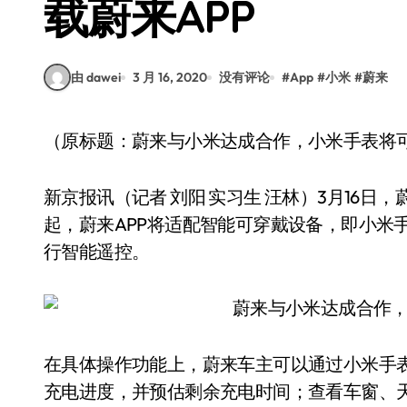
载蔚来APP
由 dawei
3 月 16, 2020
没有评论
#
App
#
小米
#
蔚来
（原标题：蔚来与小米达成合作，小米手表将
新京报讯（记者 刘阳 实习生 汪林）3月16
起，蔚来APP将适配智能可穿戴设备，即小米
行智能遥控。
在具体操作功能上，蔚来车主可以通过小米手
充电进度，并预估剩余充电时间；查看车窗、