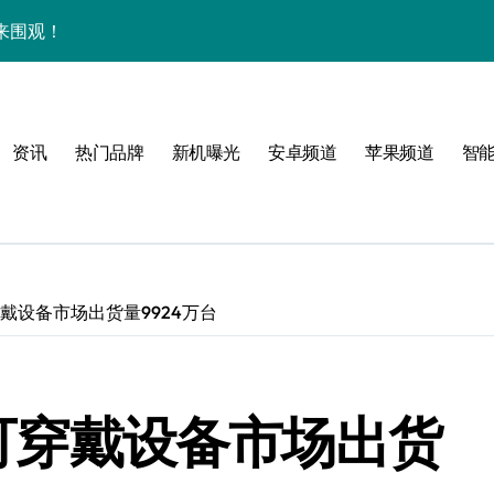
速来围观！
超全解析！
小时智能资讯速递！
资讯
热门品牌
新机曝光
安卓频道
苹果频道
智
功能全分享！
亮点抢先看！
技巧大放送
开启手机新潮流！
可穿戴设备市场出货量9924万台
家功能抢先曝光！
新消息一键掌握
中国可穿戴设备市场出货
技，手机控必看！