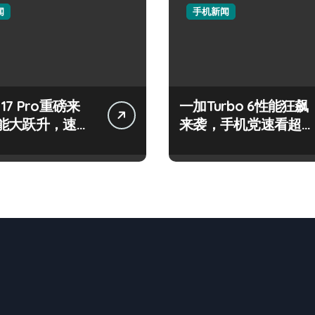
闻
手机新闻
e 17 Pro重磅来
一加Turbo 6性能狂飙
能大跃升，速来
来袭，手机党速看超全
解析！