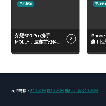
手机新闻
手机新
荣耀500 Pro携手
iPhon
MOLLY，速递前沿科
袭！性
技，手机控必看！
围观！
友情链接：
52手机网
134手机网
156手机网
92手机网