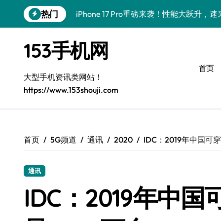
跳
热门
iPhone 17 Pro重磅来袭！性能大跃升，
转
到
一加Turbo 6性能狂飙来袭，手机党速看
内
153手机网
容
荣耀ROBOT PHONE：触屏瞬间，24
首页
华为nova 15大揭秘！新机亮点+超实用
大型手机资讯类网站！
https://www.153shouji.com
iPhone Air重磅来袭！性能飙升，新品
小米粉必看！Xiaomi 17 Pro资讯+玩机
三星Galaxy Z TriFold来袭，三折叠屏
首页
5G频道
通讯
2020
IDC：2019年中国
一加Turbo 6V性能大飞跃，手机实用管
通讯
vivo Y500i新资讯来袭！实用技巧+最
IDC：2019年
荣耀500 Pro携手MOLLY，速递前沿科