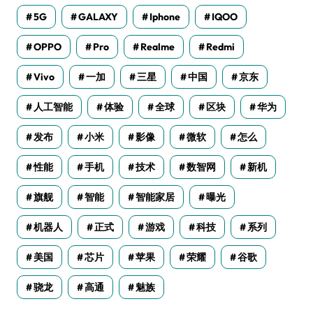
5G
GALAXY
Iphone
IQOO
OPPO
Pro
Realme
Redmi
Vivo
一加
三星
中国
京东
人工智能
体验
全球
区块
华为
发布
小米
影像
微软
怎么
性能
手机
技术
数智网
新机
旗舰
智能
智能家居
曝光
机器人
正式
游戏
科技
系列
美国
芯片
苹果
荣耀
谷歌
骁龙
高通
魅族