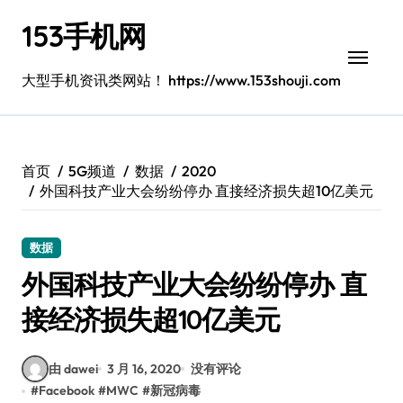
跳
153手机网
转
到
内
大型手机资讯类网站！ https://www.153shouji.com
容
首页
5G频道
数据
2020
外国科技产业大会纷纷停办 直接经济损失超10亿美元
数据
外国科技产业大会纷纷停办 直
接经济损失超10亿美元
由 dawei
3 月 16, 2020
没有评论
#
Facebook
#
MWC
#
新冠病毒