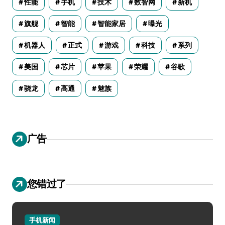
性能
手机
技术
数智网
新机
旗舰
智能
智能家居
曝光
机器人
正式
游戏
科技
系列
美国
芯片
苹果
荣耀
谷歌
骁龙
高通
魅族
广告
您错过了
手机新闻