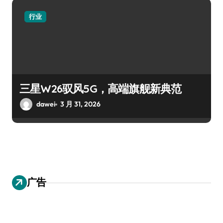
行业
三星W26驭风5G，高端旗舰新典范
dawei
3 月 31, 2026
广告