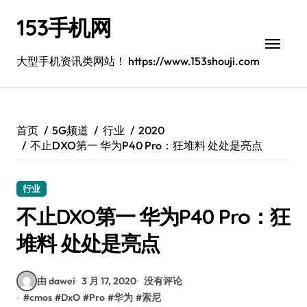
跳
153手机网
转
到
内
大型手机资讯类网站！ https://www.153shouji.com
容
首页
5G频道
行业
2020
不止DXO第一 华为P40 Pro：狂堆料 处处是亮点
行业
不止DXO第一 华为P40 Pro：狂
堆料 处处是亮点
由 dawei
3 月 17, 2020
没有评论
#
cmos
#
DxO
#
Pro
#
华为
#
索尼