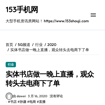
跳
153手机网
转
到
内
大型手机资讯类网站！ https://www.153shouji.com
容
首页
5G频道
行业
2020
实体书店做一晚上直播，观众转头去电商下了单
行业
实体书店做一晚上直播，观众
转头去电商下了单
由 dawei
3 月 16, 2020
没有评论
#
书店
#
孙谦
#
电商
#
直播