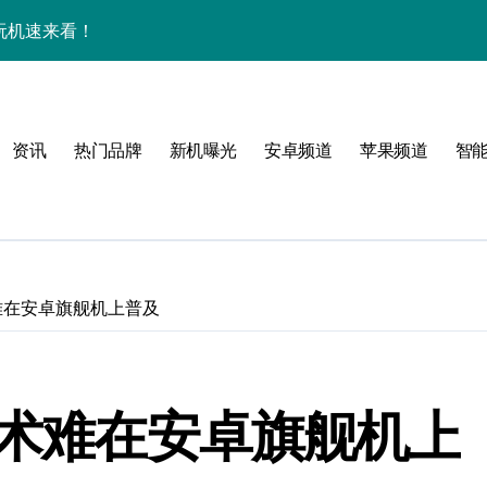
效玩机速来看！
来围观！
手机圈新宠预定！
资讯
热门品牌
新机曝光
安卓频道
苹果频道
智
家揭秘超燃新亮点
术难在安卓旗舰机上普及
必看
技术难在安卓旗舰机上
，指尖资讯一触即达！