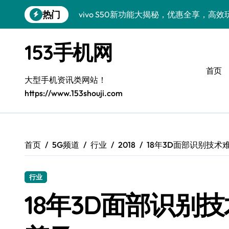
跳
热门
vivo S50新功能大揭秘，优惠全享，高
转
到
小米17 Pro来袭！超实用功能大揭秘，速
内
153手机网
容
三星Galaxy S26来袭！创新科技亮点，
首页
三星Galaxy Z Fold7抢先窥秘！手机管
大型手机资讯类网站！
https://www.153shouji.com
S25 Ultra颜值炸裂！定制主题潮到没朋友
S24+震撼登场，美出新高度！
Galaxy S26+颜值爆升秘诀大公开
首页
5G频道
行业
2018
18年3D面部识别技
A56 5G登场，三星风尚新定义！
行业
三星S26上手玩转个性美化｜手机分享员
18年3D面部识别
vivo S50 Pro mini：小机身藏大世界