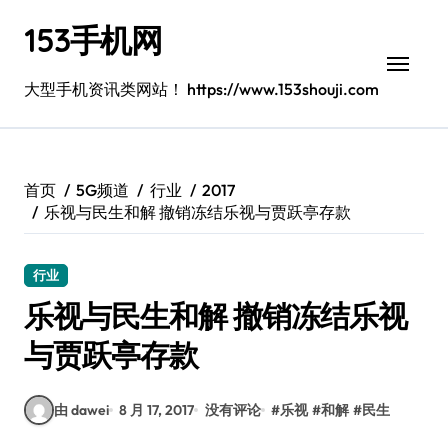
跳
153手机网
转
到
内
大型手机资讯类网站！ https://www.153shouji.com
容
首页
5G频道
行业
2017
乐视与民生和解 撤销冻结乐视与贾跃亭存款
行业
乐视与民生和解 撤销冻结乐视
与贾跃亭存款
由 dawei
8 月 17, 2017
没有评论
#
乐视
#
和解
#
民生