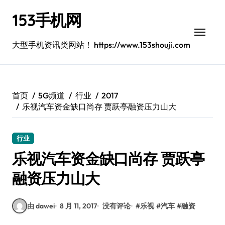
跳
153手机网
转
到
内
大型手机资讯类网站！ https://www.153shouji.com
容
首页
5G频道
行业
2017
乐视汽车资金缺口尚存 贾跃亭融资压力山大
行业
乐视汽车资金缺口尚存 贾跃亭
融资压力山大
由 dawei
8 月 11, 2017
没有评论
#
乐视
#
汽车
#
融资