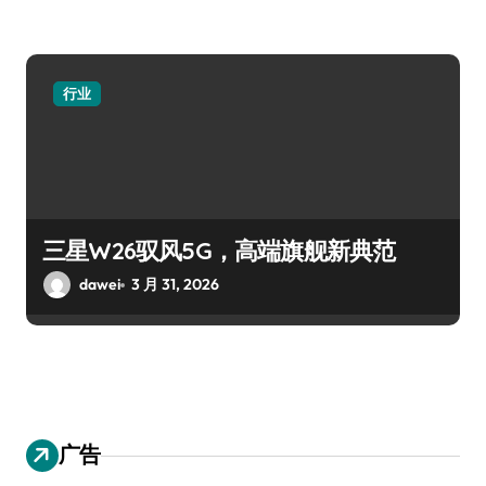
行业
三星W26驭风5G，高端旗舰新典范
dawei
3 月 31, 2026
广告