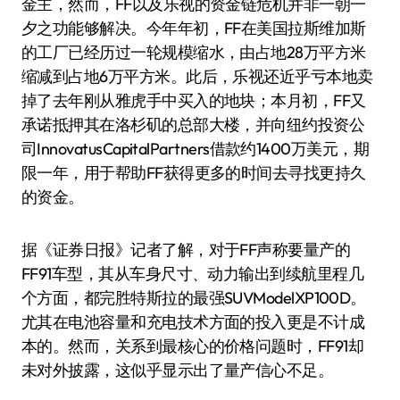
金主，然而，FF以及乐视的资金链危机并非一朝一
夕之功能够解决。今年年初，FF在美国拉斯维加斯
的工厂已经历过一轮规模缩水，由占地28万平方米
缩减到占地6万平方米。此后，乐视还近乎亏本地卖
掉了去年刚从雅虎手中买入的地块；本月初，FF又
承诺抵押其在洛杉矶的总部大楼，并向纽约投资公
司InnovatusCapitalPartners借款约1400万美元，期
限一年，用于帮助FF获得更多的时间去寻找更持久
的资金。
据《证券日报》记者了解，对于FF声称要量产的
FF91车型，其从车身尺寸、动力输出到续航里程几
个方面，都完胜特斯拉的最强SUVModelXP100D。
尤其在电池容量和充电技术方面的投入更是不计成
本的。然而，关系到最核心的价格问题时，FF91却
未对外披露，这似乎显示出了量产信心不足。