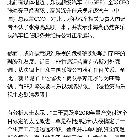
此前有媒体报道，乐视超级汽车（LeSEE）全球CEO
张海亮已经离职，高景深升任乐视超级汽车（中
国）总裁兼COO。对此，乐视汽车相关负责人向记
者否认了张海亮离职一事，并表示张海亮仍然在乐
视汽车担任职务并维持公司正常运转。
然而，或许是意识到乐视的危机确实影响到了FF的
融资和发展。近日，FF首席运营官克劳斯对外强
调，从法律上FF和中国乐视公司没有任何关系。至
此，就出现了上述怪状：贾跃亭奔走呼号为FF筹
钱，而FF则坚决要与乐视划清界限。【法拉第与乐
视生态划清界限】
有分析人士表示，“由于贾跃亭2018年量产交付这个
目标定的太过激进，单是靠抵押总部大楼搞定了一
个生产工厂还远远不够。差距并非单纯的资金问题