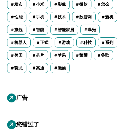
发布
小米
影像
微软
怎么
性能
手机
技术
数智网
新机
旗舰
智能
智能家居
曝光
机器人
正式
游戏
科技
系列
美国
芯片
苹果
荣耀
谷歌
骁龙
高通
魅族
广告
您错过了