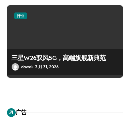
行业
三星W26驭风5G，高端旗舰新典范
dawei
3 月 31, 2026
广告