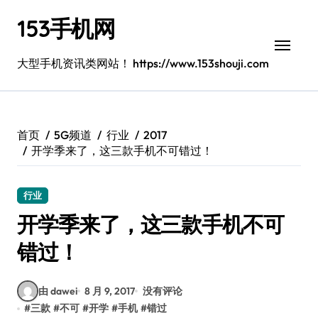
跳
153手机网
转
到
内
大型手机资讯类网站！ https://www.153shouji.com
容
首页
5G频道
行业
2017
开学季来了，这三款手机不可错过！
行业
开学季来了，这三款手机不可
错过！
由 dawei
8 月 9, 2017
没有评论
#
三款
#
不可
#
开学
#
手机
#
错过