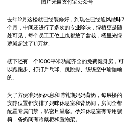
图片来自支付宝公众号
去年12月这楼就已经装修好，到现在已经通风散味7
个月，中间还进行了多次的专业除味，绿植更是随
处可见，每个员工工位上也都放了盆栽，楼里光绿
萝就超过了1.1万盆。
楼下还有一个1000平米功能齐全的免费健身房，可
以跑跑步、打打乒乓球、跳跳操、练练空中瑜伽啥
的。
为了方便准妈妈休息和哺乳期妈妈背奶，每层楼的
安静位置都安排了妈咪休息室和背奶间，房间全都
配置专属门禁，私密且温馨。孕妇休息室有专用躺
椅，备奶间有冷藏柜和置物架。