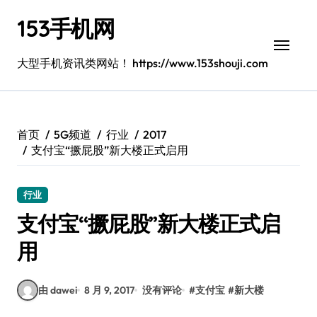
跳
153手机网
转
到
内
大型手机资讯类网站！ https://www.153shouji.com
容
首页
5G频道
行业
2017
支付宝“撅屁股”新大楼正式启用
行业
支付宝“撅屁股”新大楼正式启
用
由 dawei
8 月 9, 2017
没有评论
#
支付宝
#
新大楼