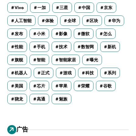
Vivo
一加
三星
中国
京东
人工智能
体验
全球
区块
华为
发布
小米
影像
微软
怎么
性能
手机
技术
数智网
新机
旗舰
智能
智能家居
曝光
机器人
正式
游戏
科技
系列
美国
芯片
苹果
荣耀
谷歌
骁龙
高通
魅族
广告