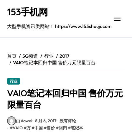
跳
153手机网
转
到
内
大型手机资讯类网站！ https://www.153shouji.com
容
首页
5G频道
行业
2017
VAIO笔记本回归中国 售价万元限量百台
行业
VAIO笔记本回归中国 售价万元
限量百台
由 dawei
8 月 6, 2017
没有评论
#
VAIO
#
万
#
中国
#
售价
#
回归
#
笔记本