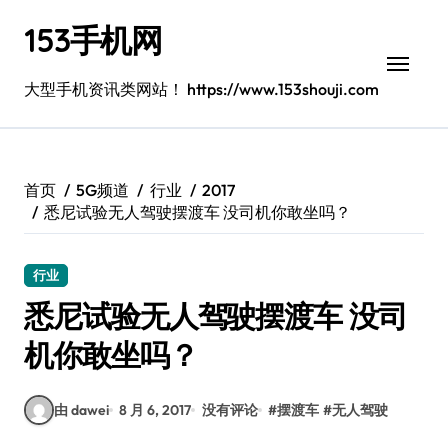
跳
153手机网
转
到
内
大型手机资讯类网站！ https://www.153shouji.com
容
首页
5G频道
行业
2017
悉尼试验无人驾驶摆渡车 没司机你敢坐吗？
行业
悉尼试验无人驾驶摆渡车 没司
机你敢坐吗？
由 dawei
8 月 6, 2017
没有评论
#
摆渡车
#
无人驾驶