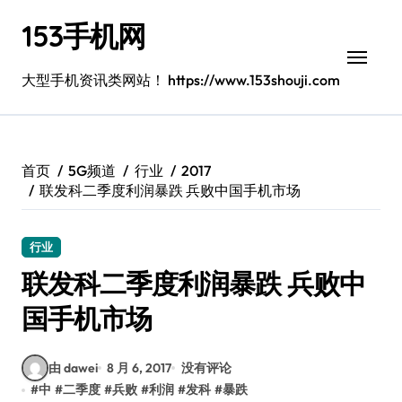
跳
153手机网
转
到
内
大型手机资讯类网站！ https://www.153shouji.com
容
首页
5G频道
行业
2017
联发科二季度利润暴跌 兵败中国手机市场
行业
联发科二季度利润暴跌 兵败中
国手机市场
由 dawei
8 月 6, 2017
没有评论
#
中
#
二季度
#
兵败
#
利润
#
发科
#
暴跌