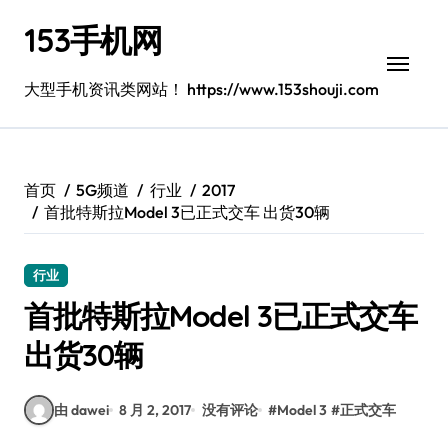
跳
153手机网
转
到
内
大型手机资讯类网站！ https://www.153shouji.com
容
首页
5G频道
行业
2017
首批特斯拉Model 3已正式交车 出货30辆
行业
首批特斯拉Model 3已正式交车
出货30辆
由 dawei
8 月 2, 2017
没有评论
#
Model 3
#
正式交车