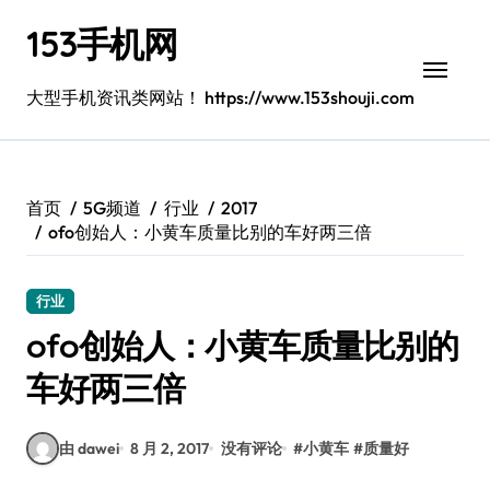
跳
153手机网
转
到
内
大型手机资讯类网站！ https://www.153shouji.com
容
首页
5G频道
行业
2017
ofo创始人：小黄车质量比别的车好两三倍
行业
ofo创始人：小黄车质量比别的
车好两三倍
由 dawei
8 月 2, 2017
没有评论
#
小黄车
#
质量好