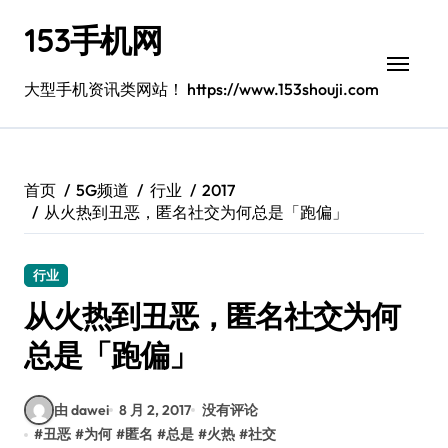
跳
153手机网
转
到
内
大型手机资讯类网站！ https://www.153shouji.com
容
首页
5G频道
行业
2017
从火热到丑恶，匿名社交为何总是「跑偏」
行业
从火热到丑恶，匿名社交为何
总是「跑偏」
由 dawei
8 月 2, 2017
没有评论
#
丑恶
#
为何
#
匿名
#
总是
#
火热
#
社交