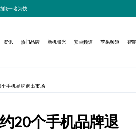
超强功能一睹为快
用管家功能大起底！
值优惠、深度评测全在这
资讯
热门品牌
新机曝光
安卓频道
苹果频道
智
一机全掌握！
亮点全掌握
有！
新机抢先大揭秘！
20个手机品牌退出市场
览科技新动态！
速来围观！
约20个手机品牌退
键掌握，速来围观！