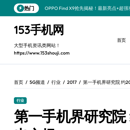
跳
热门
OPPO Find X9抢先揭秘！最新亮点+
转
到
荣耀Magic V6抢先揭秘！一屏掌控，实
内
153手机网
容
荣耀Magic8 RSR大揭秘！新功能、超
首页
华为nova 15 Pro亮点大揭秘！特色功能
大型手机资讯类网站！
https://www.153shouji.com
三星Galaxy S26 Ultra抢先揭秘！新机
荣耀ROBOT PHONE在手，资讯动态随时
手机控必看！三星Galaxy Z Flip7 FE
首页
5G频道
行业
2017
第一手机界研究院 约
小米17 Pro Max资讯速递，手机一握即
行业
红米K90全揭秘！配置亮点+发售详情，
第一手机界研究院 
vivo S50新机亮点大揭秘！功能技巧一