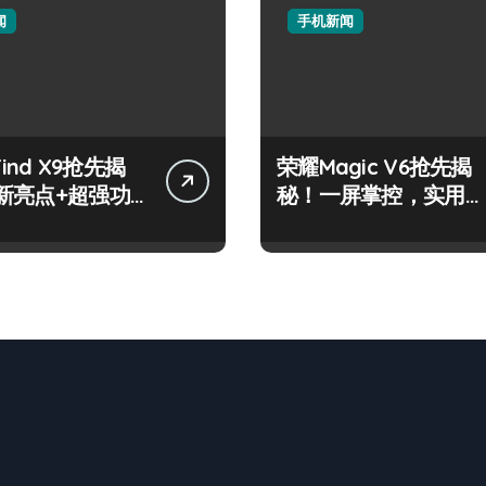
闻
手机新闻
Find X9抢先揭
荣耀Magic V6抢先揭
新亮点+超强功
秘！一屏掌控，实用管
为快
家功能大起底！