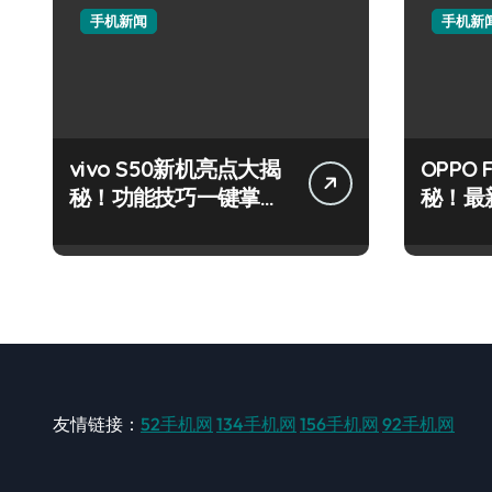
手机新闻
手机新
vivo S50新机亮点大揭
OPPO 
秘！功能技巧一键掌
秘！最
握，速来围观！
能一睹
友情链接：
52手机网
134手机网
156手机网
92手机网